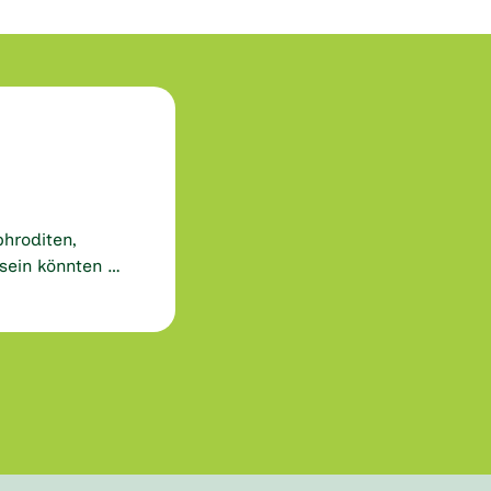
hroditen,
 sein könnten …