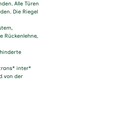
den. Alle Türen
den. Die Riegel
ystem,
hne Rückenlehne,
ehinderte
trans* inter*
d von der