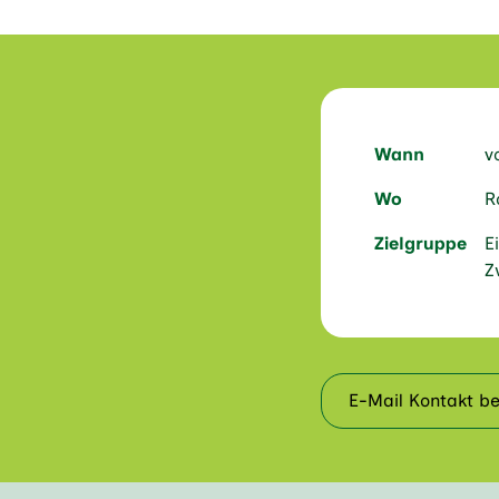
Wann
v
Wo
R
Zielgruppe
E
Z
E-Mail Kontakt be