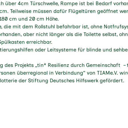
ch über 4cm Türschwelle, Rampe ist bei Bedarf vorhan
0 cm. Teilweise müssen dafür Flügeltüren geöffnet wer
. 180 cm und 20 cm Höhe.
te, die mit dem Rollstuhl befahrbar ist, ohne Notfrufs
rhanden, aber nicht länger als die Toilette selbst, o
pülkasten erreichbar.
ntierungshilfen oder Leitsysteme für blinde und sehb
g des Projekts „tin* Resilienz durch Gemeinschaft – 
sonen überregional in Verbindung“ von TIAMe.V. wir
otterie der Stiftung Deutsches Hilfswerk gefördert.