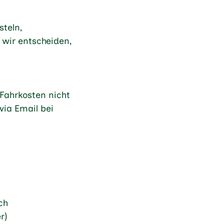
teln,
 wir entscheiden,
Fahrkosten nicht
via Email bei
ch
r)