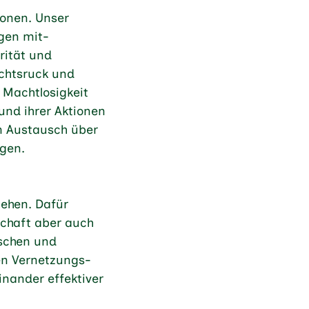
sonen. Unser
ngen mit-
rität und
echtsruck und
r Machtlosigkeit
und ihrer Aktionen
um Austausch über
egen.
gehen. Dafür
schaft aber auch
schen und
en Vernetzungs-
ander effektiver