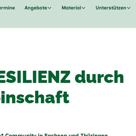
ermine
Angebote
Material
Unterstützen
ESILIENZ durch
inschaft
in* Community in Sachsen und Thüringen