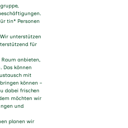
egruppe,
sbeschäftigungen.
für tin* Personen
 Wir unterstützen
terstützend für
n Raum anbieten,
n. Das können
Austausch mit
nbringen können –
u dabei frischen
erdem möchten wir
tungen und
men planen wir