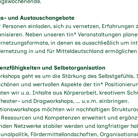
ungswochenende.
gs- und Austauschangebote
 Personen einladen, sich zu vernetzen, Erfahrungen z
isieren. Neben unseren tin* Veranstaltungen plane
rnetzungsformate, in denen es ausschließlich um in
Vernetzung in und für Mitteldeutschland ermöglichen
enzfähigkeiten und Selbstorganisation
rkshops geht es um die Stärkung des Selbstgefühls. S
chönen und wertvollen Aspekte der tin* Positionieru
ten wir u.a. Inhalte aus Körperarbeit, kreativem Sc
Theater- und Dragworkshops, … u.v.m. einbringen.
ationsworkshops möchten wir nachhaltigen Struktura
 Ressourcen und Kompetenzen erweitert und ergänz
enden Netzwerke stabiler werden und langfristiger h
nalpolitik, Fördermittellandschaften, Organisations