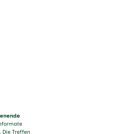
henende
chformate
 Die Treffen