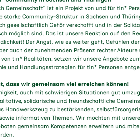
ch Gemeinschaft“ ist ein Projekt von und für tin* Per
ine starke Community-Struktur in Sachsen und Thüri
ch gesellschaftlich Gehör verschafft und in der Solida
ch möglich sind. Das ist unsere Reaktion auf den R
dlichkeit! Der Angst, wie es weiter geht, Gefühlen de
aber auch der zunehmenden Präsenz rechter Akteure 
 von tin* Realitäten, setzen wir unsere Angebote z
hle und Handlungsstrategien für tin* Personen entg
t, dass wir gemeinsam viel erreichen können!
Fähigkeit, auch mit schwierigen Situationen gut umzu
alitative, solidarische und freundschaftliche Gemein
s Handwerkszeug zu bestärkenden, selbstfürsorgeri
 sowie informativen Themen. Wir möchten mit unser
boten gemeinsam Kompetenzen erweitern und mitein
rden.