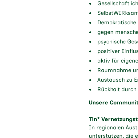
Gesellschaftlic
SelbstWIRksamk
Demokratische 
gegen mensche
psychische Ges
positiver Einf
aktiv für eigen
Raumnahme und
Austausch zu E
Rückhalt durch
Unsere Communit
Tin* Vernetzungs
In regionalen Aus
unterstützen, die