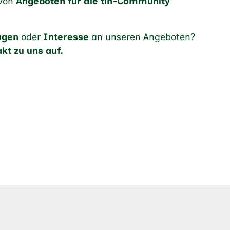
 von
Angeboten für die tin-Community
agen
oder
Interesse
an unseren Angeboten?
kt zu uns auf.