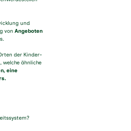
wicklung und
ng von
Angeboten
s.
Orten der Kinder-
, welche ähnliche
n, eine
rs.
eitssystem?