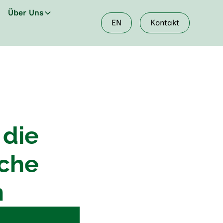
Über Uns
EN
Kontakt
 die
iche
n