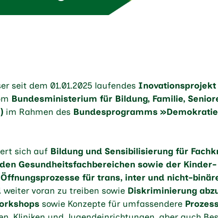
er seit dem 01.01.2025 laufendes
Inovationsprojekt
vom
Bundesministerium für Bildung, Familie, Senior
)
im Rahmen des
Bundesprogramms »Demokratie 
ert sich auf
Bildung und Sensibilisierung für Fachk
s den Gesundheitsfachbereichen sowie der Kinder-
e Öffnungsprozesse für trans, inter und nicht-binä
d
weiter voran zu treiben sowie
Diskriminierung abz
orkshops
sowie Konzepte für umfassendere
Prozes
xen, Kliniken und Jugendeinrichtungen, aber auch Be