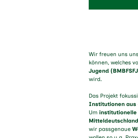
Wir freuen uns uns
können, welches 
Jugend (BMBFSFJ
wird.
Das Projekt fokussi
Institutionen au
Um
institutionell
Mitteldeutschlan
wir passgenaue
W
wollen so u.a. Pra