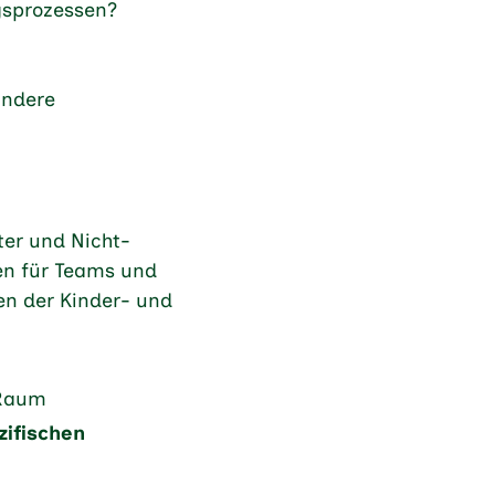
gsprozessen?
andere
nter und Nicht-
en für Teams und
en der Kinder- und
 Raum
ifischen