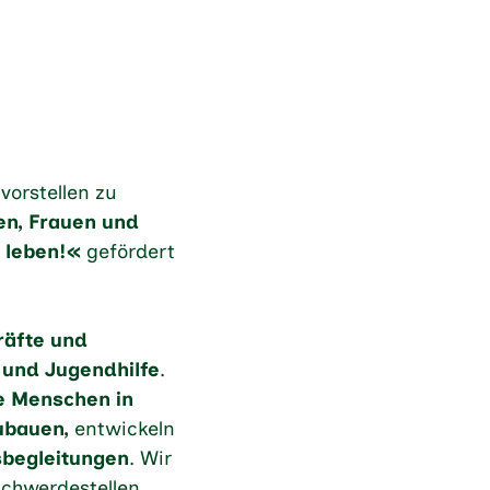
vorstellen zu
en, Frauen und
leben!«
gefördert
räfte und
 und Jugendhilfe
.
re Menschen in
ubauen,
entwickeln
sbegleitungen
. Wir
schwerdestellen